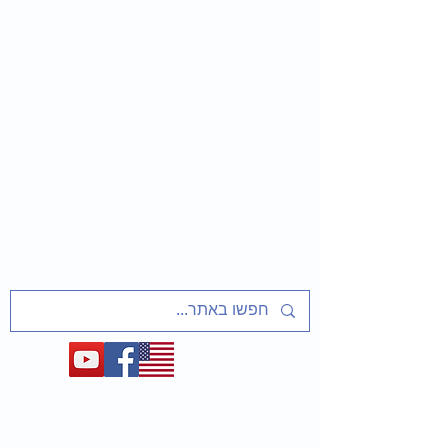
שַׁלַּח אֶת עַמִּי
שיעורים ופעיליות מוכנים למחנכים
על אסירי ציון, מסורבי עלייה מברית המועצות
ועל המאבק לשחרר את יהדות בריה"מ
1948-1991