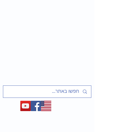
שַׁלַּח אֶת עַמִּי
שיעורים ופעיליות מוכנים למחנכים
על אסירי ציון, מסורבי עלייה מברית המועצות
ועל המאבק לשחרר את יהדות בריה"מ
1948-1991