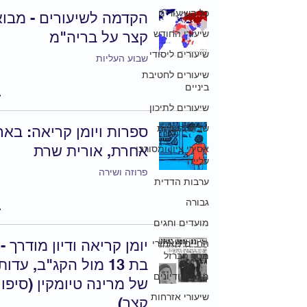
כל השיעורים
הקדמה לשיעורים - מבוא
שיעורי החודש
קצר על בריה"מ
שיעורים ליסודי
שבוע העליות
שיעורים לחטיבת
ביניים
שיעורים לתיכון
שבוע העליות
ספרות ויומן קריאה: באר
אחרת, אורית שרת
אסירי ציון ומסורבי
עלייה
פרוזה ושירה
ערבות הדדית
גבורה
מועדים וחגים
יומן קריאה ודיון מודרך -
החיים מאחורי
מסך הברזל
בת 13 מול הקג"ב, עדו
מצגות ודיונים
של מרינה טיומקין (סיפו
שיעורי אזרחות
קצר)