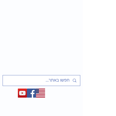
שַׁלַּח אֶת עַמִּי
שיעורים ופעיליות מוכנים למחנכים
על אסירי ציון, מסורבי עלייה מברית המועצות
ועל המאבק לשחרר את יהדות בריה"מ
1948-1991