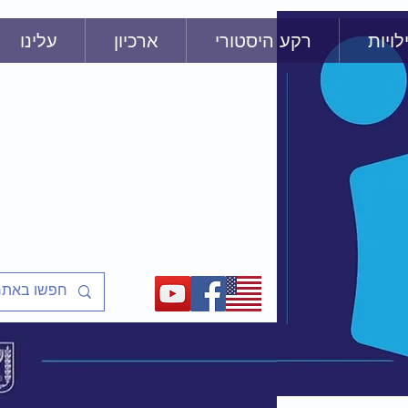
לויות
רקע היסטורי
ארכיון
עלינו
שַׁלַּח אֶת עַמִ
שיעורים ופעיליות מוכנים למ
על אסירי ציון, מסורבי עלייה
ועל המאבק לשחרר את יהדו