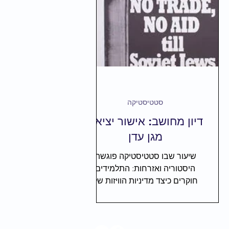
שיעורי אזרחות
אמנות ודרמה
פרוז
פעילויות ומשחקים
שיעורים אונליין
סטטיסטיקה
דיון מחושב: אישור יציאה
מגן עדן
שיעור שבו סטטיסטיקה פוגשת
היסטוריה ואזרחות: התלמידים
חוקרים כיצד מדיניות הוויזות של
ברית-המועצות הגבילה את יציאת
היהודים, ומגלים דרך מספרים
פשוטים את הפער בין התעמולה