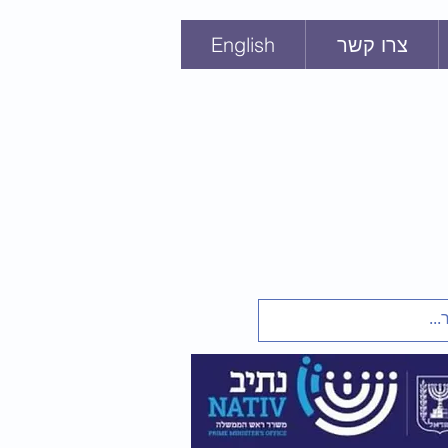
צרו קשר
English
ּי
חנכים
 מברית המועצות
ת בריה"מ
1948-1991