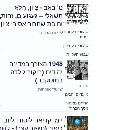
כל השיעורים
ט' באב - צִיוֹן, הֲלֹא
שיעורי החודש
תִשְׁאֲלִי – געגועים, זהות,
וחובת שחרור אסירי ציון
שיעורים ליסודי
שיעורים לחטיבת
ערבות הדדית
ביניים
שיעורים לתיכון
שבוע העליות
1948 הצורך במדינה
אסירי ציון
ומסורבי עלייה
יהודית (ביקור גולדה
ערבות הדדית
במוסקבה)
גבורה
שיעורי אזרחות
מועדים וחגים
החיים מאחורי
מסך הברזל
מצגות ודיונים
יומן קריאה ליסודי ליום
שיעורי אזרחות
כיפור (סיפור קצר) - לשנ