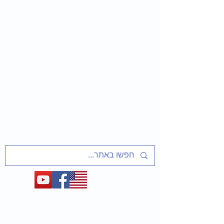
שַׁלַּח אֶת עַמִּי
שיעורים ופעיליות מוכנים למחנכים
על אסירי ציון, מסורבי עלייה מברית המועצות
ועל המאבק לשחרר את יהדות בריה"מ
1948-1991