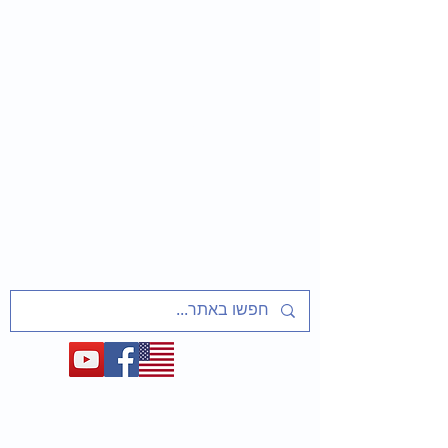
שַׁלַּח אֶת עַמִּי
שיעורים ופעיליות מוכנים למחנכים
על אסירי ציון, מסורבי עלייה מברית המועצות
ועל המאבק לשחרר את יהדות בריה"מ
1948-1991