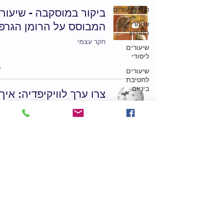
כל השיעורים
ביקור במוסקבה - שיעור
שיעורי
המבוסס על הרומן הגרפי
החודש
חקר עצמי
שיעורים
ליסודי
שיעורים
לחטיבת
ביניים
צרו ערך לוויקיפדיה: איך
שיעורים
משמרים היסטוריה
לתיכון
שנשכחה
שבוע העליות
חקר עצמי
אסירי ציון
ומסורבי
עלייה
ערבות
הדדית
צרו הגדה שלח את עמי
גבורה
לפסח - סיפור אסירי ציון
מועדים
בדרכם לישראל