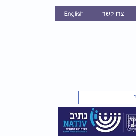
צרו קשר
English
ּי
חנכים
 מברית המועצות
ת בריה"מ
1948-1991