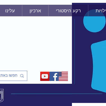
לויות
רקע היסטורי
ארכיון
עלינו
שַׁלַּח אֶת עַמִ
שיעורים ופעיליות מוכנים למ
על אסירי ציון, מסורבי עלייה
ועל המאבק לשחרר את יהדו