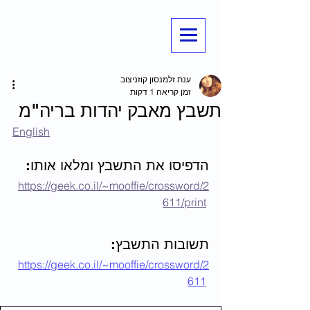
ענת זלמנסון קוזניצוב
זמן קריאה 1 דקות
תשבץ מאבק יהדות בריה"מ
English
הדפיסו את התשבץ ומלאו אותו:
https://geek.co.il/~mooffie/crossword/2
611/print
תשובות התשבץ:  
https://geek.co.il/~mooffie/crossword/2
611