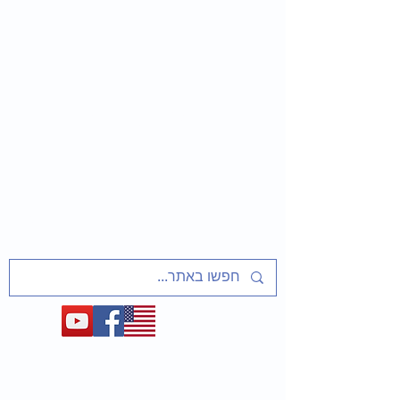
שַׁלַּח אֶת עַמִּי
שיעורים ופעיליות מוכנים למחנכים
על אסירי ציון, מסורבי עלייה מברית המועצות
ועל המאבק לשחרר את יהדות בריה"מ
1948-1991