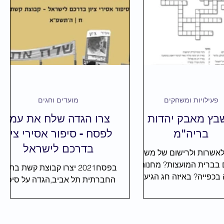
חקר עצמי
סטטיסטיקה
פעילויות ומשחקים
מועדים וחגים
בץ מאבק יהדות
צרו הגדה שלח את עמי
בריה"מ
לפסח - סיפור אסירי ציון
בדרכם לישראל
אשרות ולרישום של משרד
הפנים בברית המועצות? מחנות
בפסח2021 יצרו קבוצת קשת בתיכון
עבודה בכפייה? באיזה חג הגיעה
החברתית תל אביב,הגדה על סיפור
דה מאיר לביקור ראשון
יציאת אסירי ציון בדרכם לישראל
במוסקבה?
בשילוב עם סיפור משפחתם.הגדה
של פסח רלוונטית גם לי