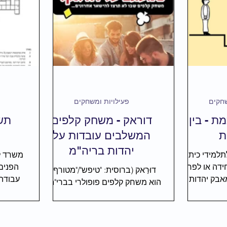
ה ושירה
יהדות ותורה
הכי פופולרי
סרטים ודיונים
שחקים
פעילויות ומשחקים
ת - בין
דוראק - משחק קלפים
תש
ת
המשלבים עובדות על
יהדות בריה"מ
למידי כיתות
משרד ל
ידה או לפחות
דוּרַאק (ברוסית: "טיפש"/"מטורף"),
מאבק יהדות
הוא משחק קלפים פופולרי בברי"המ.
 כל תלמיד (או
גול
חבילת הקלפים נוצרה כיוזמה של
ם) מקבל
הלל- הקלפים משלבים עובדות על
יהודי בריה"מ