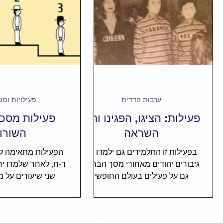
שיעורי אזרחות
אמנות ודרמה
פרוז
פעילויות ומשחקים
שיעורים אונליין
ערבות הדדית
פעילויות ומ
פעילות: הציגו, הפגינו ותנו
פעילות מסכמ
השראה
השורו
בפעילות זו התלמידים גם ילמדו על
הפעילות מתאימה לת
גיבורים יהודים מאחורי מסך הברזל,
ד-ח, לאחר שלמדו יח
גם על פעילים בעולם החופשי
שני שיעורים על 
שבזכותם יצאו מיליוני יהודים, וגם
בריה"מ: בפעילות הזו,
התלמידים יזכו לה
קבוצת תלמידי