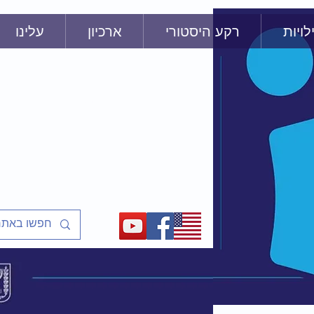
לויות
רקע היסטורי
ארכיון
עלינו
שַׁלַּח אֶת עַמִ
שיעורים ופעיליות מוכנים למ
על אסירי ציון, מסורבי עלייה
ועל המאבק לשחרר את יהדו