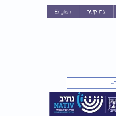
צרו קשר
English
ּי
חנכים
 מברית המועצות
ת בריה"מ
1948-1991