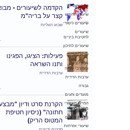
כל השיעורים
הקדמה לשיעורים - מבוא
שיעורי החודש
קצר על בריה"מ
שיעורים ליסודי
שבוע העליות
שיעורים
לחטיבת ביניים
שיעורים לתיכון
שבוע העליות
פעילות: הציגו, הפגינו
ותנו השראה
אסירי ציון
ומסורבי עלייה
ערבות הדדית
ערבות הדדית
גבורה
מועדים וחגים
הקרנת סרט ודיון "מבצע
החיים מאחורי
מסך הברזל
חתונה" (ניסיון חטיפת
מצגות ודיונים
המטוס הריק)
שיעורי אזרחות
סרטים ודיונים