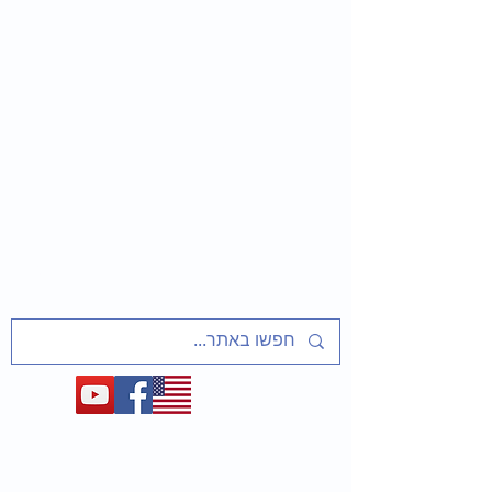
שַׁלַּח אֶת עַמִּי
שיעורים ופעיליות מוכנים למחנכים
על אסירי ציון, מסורבי עלייה מברית המועצות
ועל המאבק לשחרר את יהדות בריה"מ
1948-1991