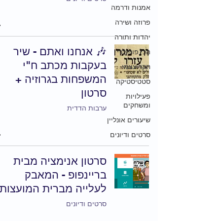
אמנות ודרמה
פרוזה ושירה
יהדות ותורה
🎶 אנחנו ואתם - שיר
הכי פופולרי
בעקבות מכתב ח"י
חקר עצמי
המשפחות בגרוזיה +
סטטיסטיקה
סרטון
פעילויות
ומשחקים
ערבות הדדית
שיעורים אונליין
סרטים ודיונים
סרטון אנימציה מבית
בריינפופ - המאבק
לעלייה מברית המועצות
סרטים ודיונים