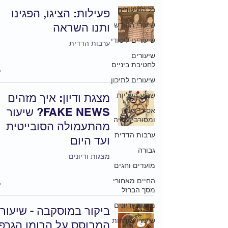
כל השיעורים
פעילות: הציגו, הפגינו
שיעורי החודש
ותנו השראה
שיעורים ליסודי
ערבות הדדית
שיעורים
לחטיבת ביניים
שיעורים לתיכון
שבוע העליות
מצגת ודיון: איך מזהים
FAKE NEWS? שיעור
אסירי ציון
ומסורבי עלייה
מהתעמולה הסובייטית
ערבות הדדית
ועד היום
גבורה
מצגות ודיונים
מועדים וחגים
החיים מאחורי
מסך הברזל
מצגות ודיונים
ביקור במוסקבה - שיעור
שיעורי אזרחות
המבוסס על הרומן הגרפי