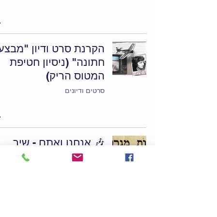
הקרנת סרט ודיון "מבצע
חתונה" (ניסיון חטיפת
המטוס הריק)
סרטים ודיונים
🎶 אנחנו ואתם - שיר
בעקבות מכתב ח"י
המשפחות בגרוזיה +
סרטון
ערבות הדדית