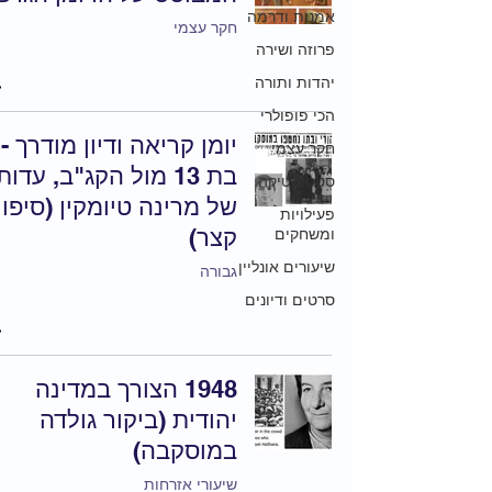
אמנות ודרמה
חקר עצמי
פרוזה ושירה
יהדות ותורה
הכי פופולרי
יומן קריאה ודיון מודרך -
חקר עצמי
בת 13 מול הקג"ב, עדו
סטטיסטיקה
של מרינה טיומקין (סיפו
פעילויות
קצר)
ומשחקים
שיעורים אונליין
גבורה
סרטים ודיונים
1948 הצורך במדינה
יהודית (ביקור גולדה
במוסקבה)
שיעורי אזרחות