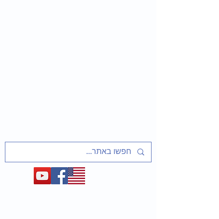
שַׁלַּח אֶת עַמִּי
שיעורים ופעיליות מוכנים למחנכים
על אסירי ציון, מסורבי עלייה מברית המועצות
ועל המאבק לשחרר את יהדות בריה"מ
1948-1991