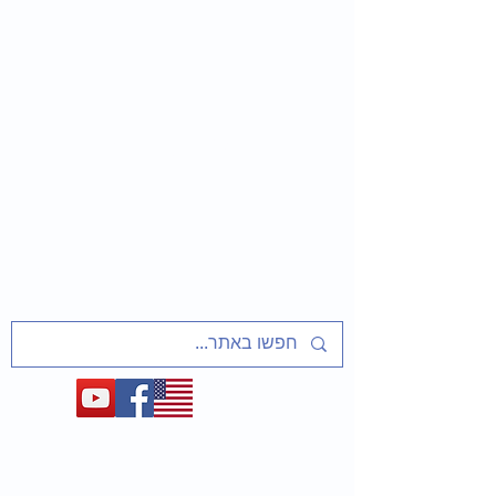
שַׁלַּח אֶת עַמִּי
שיעורים ופעיליות מוכנים למחנכים
על אסירי ציון, מסורבי עלייה מברית המועצות
ועל המאבק לשחרר את יהדות בריה"מ
1948-1991