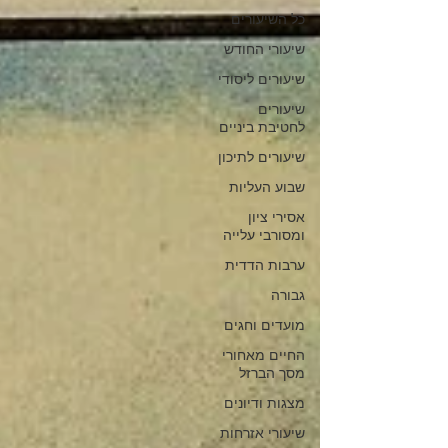
כל השיעורים
שיעורי החודש
שיעורים ליסודי
שיעורים
לחטיבת ביניים
שיעורים לתיכון
שבוע העליות
אסירי ציון
ומסורבי עלייה
ערבות הדדית
גבורה
מועדים וחגים
החיים מאחורי
מסך הברזל
מצגות ודיונים
שיעורי אזרחות